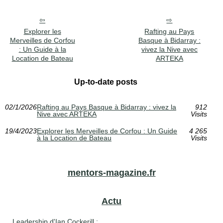
Explorer les
Rafting au Pays
Merveilles de Corfou
Basque à Bidarray :
: Un Guide à la
vivez la Nive avec
Location de Bateau
ARTEKA
Up-to-date posts
02/1/2026
Rafting au Pays Basque à Bidarray : vivez la
912
Nive avec ARTEKA
Visits
19/4/2023
Explorer les Merveilles de Corfou : Un Guide
4 265
à la Location de Bateau
Visits
mentors-magazine.fr
Actu
Leadership d'Ian Cockerill :...